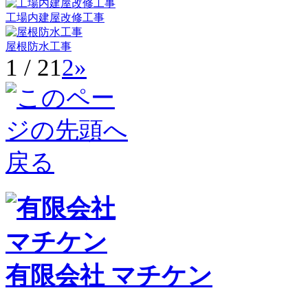
工場内建屋改修工事
屋根防水工事
1 / 2
1
2
»
有限会社 マチケン